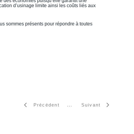
re des économies puisqu’elle garantit une
fication d’usinage limite ainsi les coûts liés aux
ous sommes présents pour répondre à toutes
Précédent
Suivant