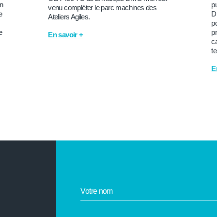
on
p
venu compléter le parc machines des
e
D
Ateliers Agiles.
po
e
p
En savoir +
ca
t
E