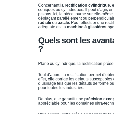
Concernant la
rectification cylindrique
, 
coniques ou cylindriques. Il peut s’agir, e
pistons. Ici, la pièce tourne sur elle-même
déplaçant parallèlement ou perpendiculair
radiale
ou
axiale
. Pour effectuer une recti
adéquate est la
machine à glissières hy
Quels sont les avanta
?
Plane ou cylindrique, la rectification pr
Tout d’abord, la rectification permet d’obt
effet, elle corrige les défauts susceptible
d’usinage tels que les défauts de forme ou 
pour toutes les industries.
De plus, elle garantit une
précision excep
appréciable pour les domaines ultra-techni