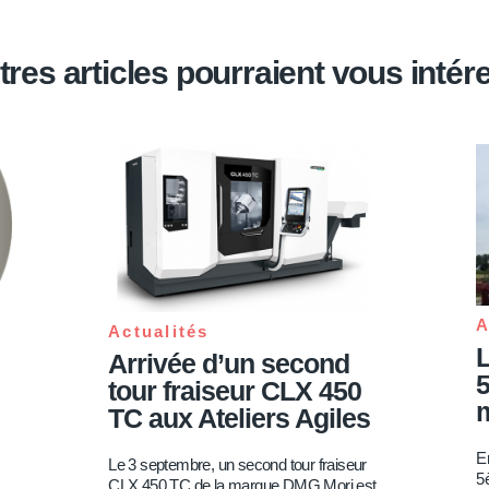
tres articles pourraient vous intér
A
Actualités
L
Arrivée d’un second
5
tour fraiseur CLX 450
TC aux Ateliers Agiles
En
Le 3 septembre, un second tour fraiseur
5
CLX 450 TC de la marque DMG Mori est