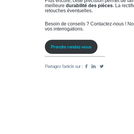
Plus encore, cette précision permet de fai
meilleure
durabilité des pièces
. La recti
retouches éventuelles.
Besoin de conseils ? Contactez-nous ! N
vos interrogations.
Prendre rendez-vous
Partagez l'article sur :