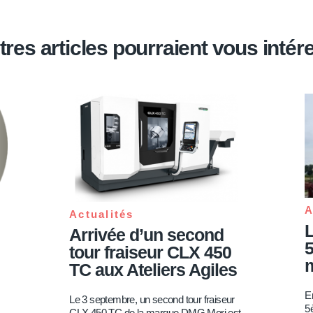
tres articles pourraient vous intér
A
Actualités
L
Arrivée d’un second
5
tour fraiseur CLX 450
TC aux Ateliers Agiles
En
Le 3 septembre, un second tour fraiseur
5
CLX 450 TC de la marque DMG Mori est