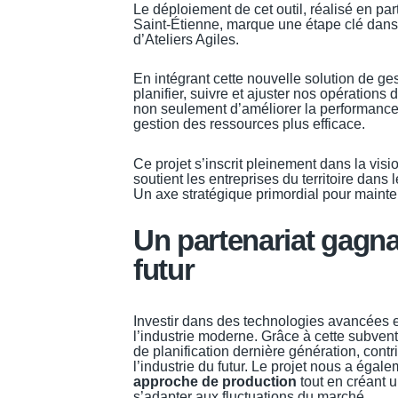
Le déploiement de cet outil, réalisé en par
Saint-Étienne, marque une étape clé dans l
d’Ateliers Agiles.
En intégrant cette nouvelle solution de ge
planifier, suivre et ajuster nos opérations
non seulement d’améliorer la performance 
gestion des ressources plus efficace.
Ce projet s’inscrit pleinement dans la visi
soutient les entreprises du territoire dan
Un axe stratégique primordial pour mainten
Un partenariat gagna
futur
Investir dans des technologies avancées e
l’industrie moderne. Grâce à cette subventi
de planification dernière génération, cont
l’industrie du futur. Le projet nous a éga
approche de production
tout en créant 
s’adapter aux fluctuations du marché.