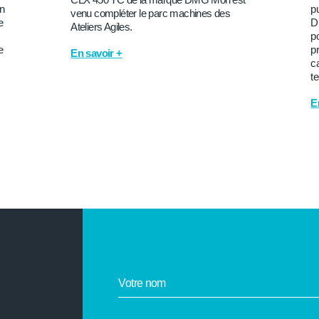
on
p
venu compléter le parc machines des
e
D
Ateliers Agiles.
po
e
p
En savoir +
ca
t
E